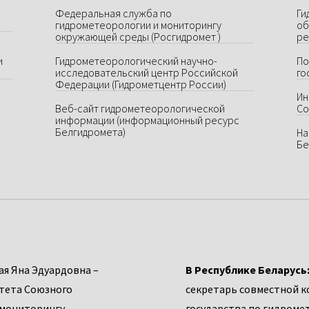
Федеральная служба по
Ги
гидрометеорологии и мониторингу
об
окружающей среды (Росгидромет )
ре
и
Гидрометеорологический научно-
По
исследовательский центр Российской
го
Федерации (Гидрометцентр России)
Ин
Веб-сайт гидрометеорологической
Со
информации (информационный ресурс
Белгидромета)
На
Бе
я Яна Эдуардовна –
В Республике Беларусь
тета Союзного
секретарь совместной к
 мониторингу
государства по гидроме