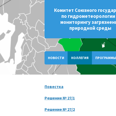
Комитет Союзного госуда
по гидрометеорологии
мониторингу загрязнен
природной среды
НОВОСТИ
КОЛЛЕГИЯ
ПРОГРАММЫ
Повестка
Решение № 27/1
Решение № 27/2