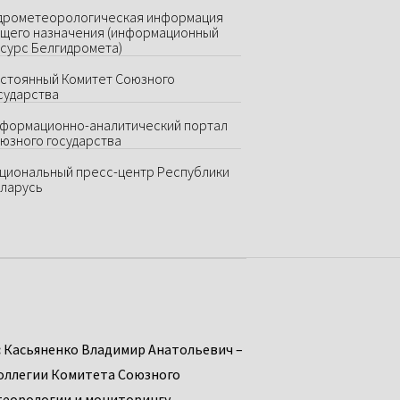
дрометеорологическая информация
щего назначения (информационный
сурс Белгидромета)
стоянный Комитет Союзного
сударства
формационно-аналитический портал
юзного государства
циональный пресс-центр Республики
ларусь
:
Касьяненко Владимир Анатольевич –
оллегии Комитета Союзного
теорологии и мониторингу