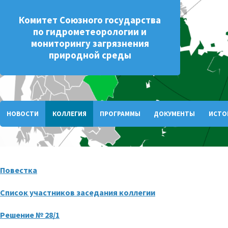
Комитет Союзного государства
по гидрометеорологии и
мониторингу загрязнения
природной среды
НОВОСТИ
КОЛЛЕГИЯ
ПРОГРАММЫ
ДОКУМЕНТЫ
ИСТО
Повестка
Список участников заседания коллегии
Решение № 28/1