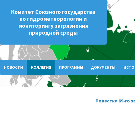
Комитет Союзного государства
по гидрометеорологии и
мониторингу загрязнения
природной среды
НОВОСТИ
КОЛЛЕГИЯ
ПРОГРАММЫ
ДОКУМЕНТЫ
ИСТО
Повестка 69-го 