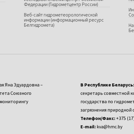
Федерации (Гидрометцентр России)
Ин
Веб-сайт гидрометеорологической
Со
информации (информационный ресурс
Белгидромета)
На
Бе
я Яна Эдуардовна –
В Республике Беларусь
тета Союзного
секретарь совместной к
 мониторингу
государства по гидроме
загрязнения природной 
Телефон/Факс:
+375 (17
E-mail:
kva@hmc.by