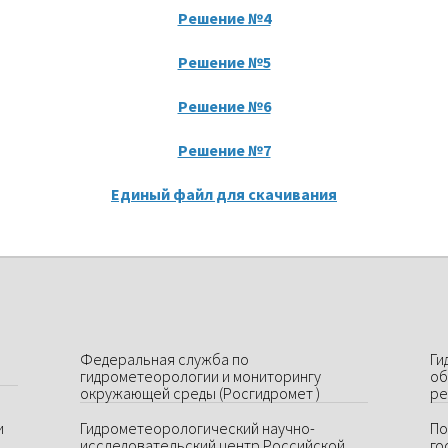
Решение №4
Решение №5
Решение №6
Решение №7
Единый файл для скачивания
Федеральная служба по
Ги
гидрометеорологии и мониторингу
об
окружающей среды (Росгидромет )
ре
и
Гидрометеорологический научно-
По
исследовательский центр Российской
го