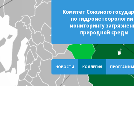
Комитет Союзного госуда
по гидрометеорологии
мониторингу загрязнен
природной среды
НОВОСТИ
КОЛЛЕГИЯ
ПРОГРАММЫ