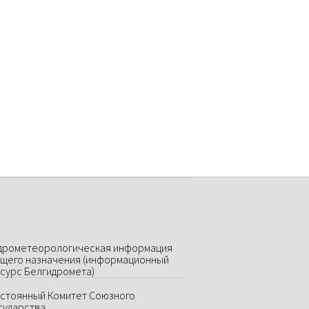
дрометеорологическая информация
щего назначения (информационный
сурс Белгидромета)
стоянный Комитет Союзного
сударства