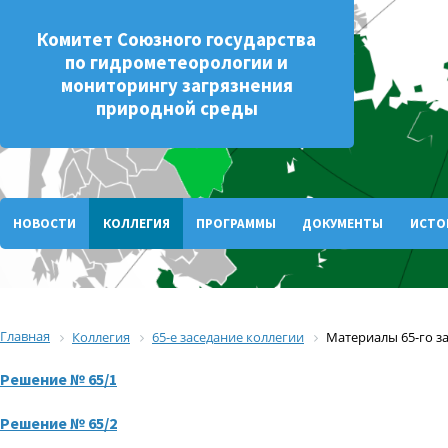
Комитет Союзного государства
по гидрометеорологии и
мониторингу загрязнения
природной среды
НОВОСТИ
КОЛЛЕГИЯ
ПРОГРАММЫ
ДОКУМЕНТЫ
ИСТО
Главная
Коллегия
65-е заседание коллегии
Материалы 65-го з
Решение № 65/1
Решение № 65/2